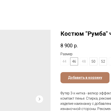
Костюм "Румба" 
8 900
р.
Размер
44
46
48
50
52
Добавить в корзину
Футер 3-х нитка - велюр эффек
компакт пенье. Стирка, реком
изделие наизнанку с добавлен
изнаночной стороны. Рекоменд