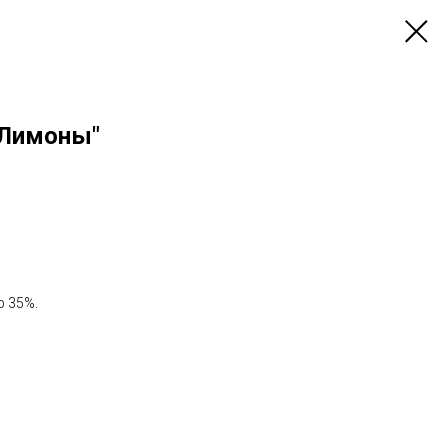
"Лимоны"
р 35%.