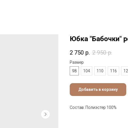
Юбка "Бабочки" 
2 750
р.
2 950
р.
Размер
98
104
110
116
12
Добавить в корзину
Состав: Полиэстер 100%