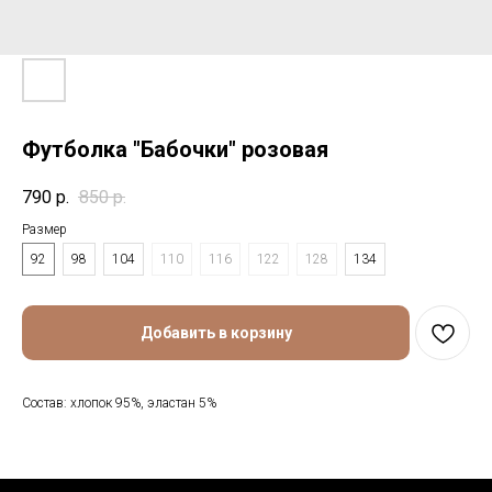
Футболка "Бабочки" розовая
790
р.
850
р.
Размер
92
98
104
110
116
122
128
134
Добавить в корзину
Состав: хлопок 95%, эластан 5%