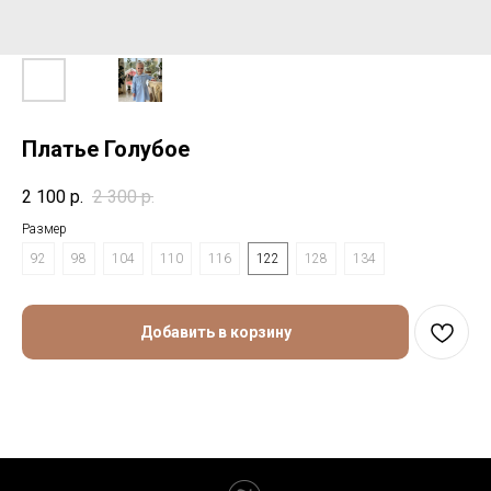
Платье Голубое
2 100
р.
2 300
р.
Размер
92
98
104
110
116
122
128
134
Добавить в корзину