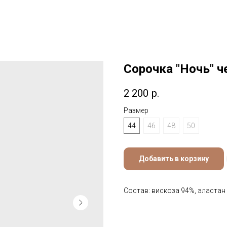
Сорочка "Ночь" ч
2 200
р.
Размер
44
46
48
50
Добавить в корзину
Состав: вискоза 94%, эластан