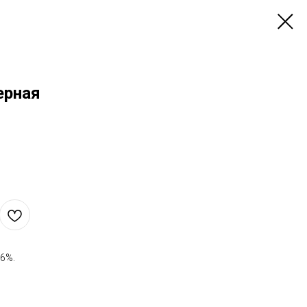
ерная
 6%.