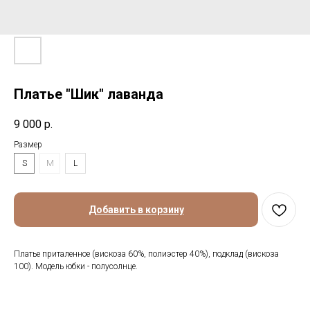
Платье "Шик" лаванда
9 000
р.
Размер
S
M
L
Добавить в корзину
Платье приталенное (вискоза 60%, полиэстер 40%), подклад (вискоза
100). Модель юбки - полусолнце.