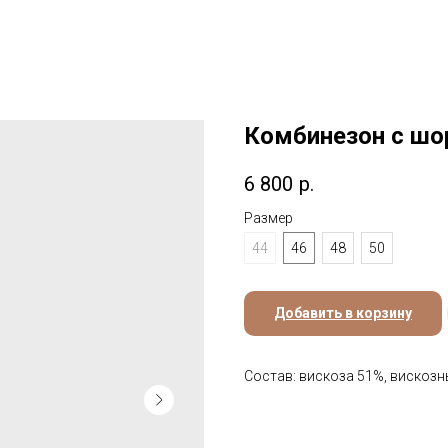
Комбинезон с шо
6 800
р.
Размер
44
46
48
50
Добавить в корзину
Состав: вискоза 51%, вискоз