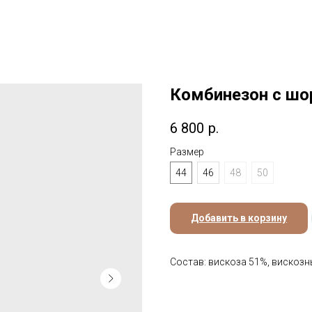
Комбинезон с шо
6 800
р.
Размер
44
46
48
50
Добавить в корзину
Состав: вискоза 51%, вискоз