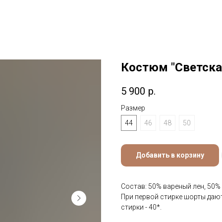
Костюм "Светска
5 900
р.
Размер
44
46
48
50
Добавить в корзину
Состав: 50% вареный лен, 50%
При первой стирке шорты дают
стирки - 40*.