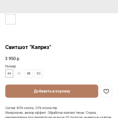
Свитшот "Каприз"
3 950
р.
Размер
44
46
48
50
Добавить в корзину
Состав: 80% хлопок, 20% полиэстер.
Микроначес, велюр-эффект. Обработка компакт пенье. Стирка,
рекомендована при температуре не выше 30 градусов, вывернув изделие