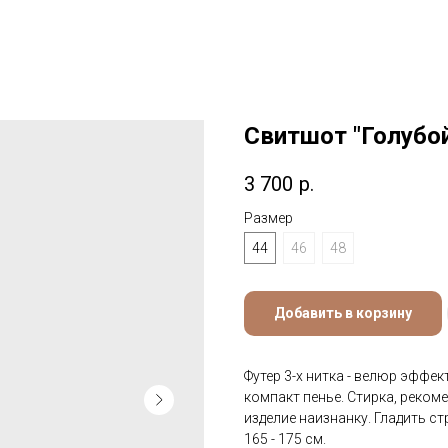
Свитшот "Голубо
3 700
р.
Размер
44
46
48
Добавить в корзину
Футер 3-х нитка - велюр эффек
компакт пенье. Стирка, реком
изделие наизнанку. Гладить с
165 - 175 см.