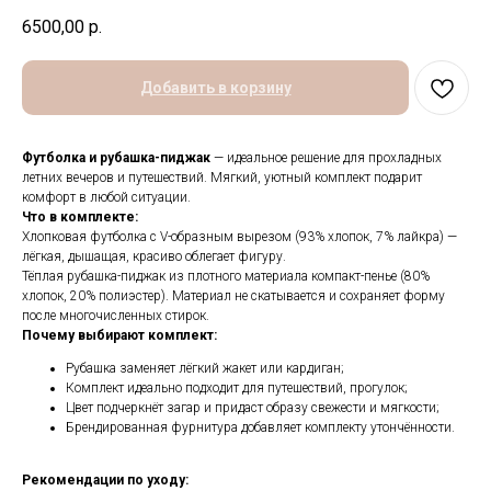
6500,00
р.
Добавить в корзину
Футболка и рубашка-пиджак
— идеальное решение для прохладных
летних вечеров и путешествий. Мягкий, уютный комплект подарит
комфорт в любой ситуации.
Что в комплекте:
Хлопковая футболка с V-образным вырезом (93% хлопок, 7% лайкра) —
лёгкая, дышащая, красиво облегает фигуру.
Тёплая рубашка-пиджак из плотного материала компакт-пенье (80%
хлопок, 20% полиэстер). Материал не скатывается и сохраняет форму
после многочисленных стирок.
Почему выбирают комплект:
Рубашка заменяет лёгкий жакет или кардиган;
Комплект идеально подходит для путешествий, прогулок;
Цвет подчеркнёт загар и придаст образу свежести и мягкости;
Брендированная фурнитура добавляет комплекту утончённости.
Рекомендации по уходу: