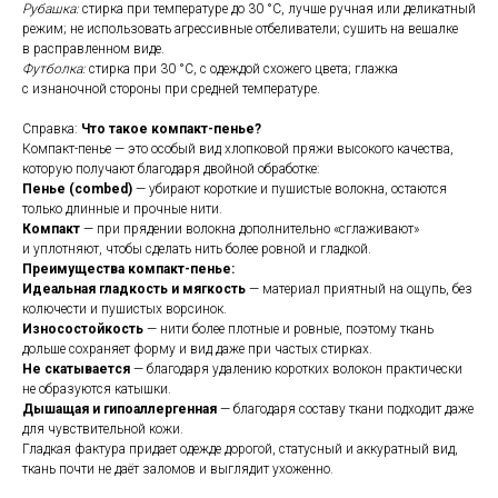
Рубашка:
стирка при температуре до 30 °C, лучше ручная или деликатный
режим; не использовать агрессивные отбеливатели; сушить на вешалке
в расправленном виде.
Футболка:
стирка при 30 °C, с одеждой схожего цвета; глажка
с изнаночной стороны при средней температуре.
Справка:
Что такое компакт-пенье?
Компакт-пенье — это особый вид хлопковой пряжи высокого качества,
которую получают благодаря двойной обработке:
Пенье (combed)
— убирают короткие и пушистые волокна, остаются
только длинные и прочные нити.
Компакт
— при прядении волокна дополнительно «сглаживают»
и уплотняют, чтобы сделать нить более ровной и гладкой.
Преимущества компакт-пенье:
Идеальная гладкость и мягкость
— материал приятный на ощупь, без
колючести и пушистых ворсинок.
Износостойкость
— нити более плотные и ровные, поэтому ткань
дольше сохраняет форму и вид даже при частых стирках.
Не скатывается
— благодаря удалению коротких волокон практически
не образуются катышки.
Дышащая и гипоаллергенная
— благодаря составу ткани подходит даже
для чувствительной кожи.
Гладкая фактура придает одежде дорогой, статусный и аккуратный вид,
ткань почти не даёт заломов и выглядит ухоженно.