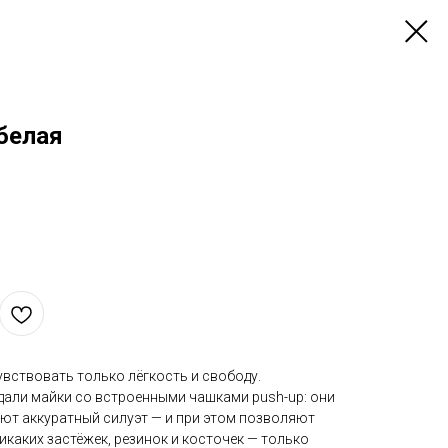
белая
чувствовать только лёгкость и свободу.
дали майки со встроенными чашками push-up: они
ют аккуратный силуэт — и при этом позволяют
икаких застёжек, резинок и косточек — только