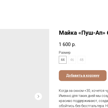
Майка «Пуш-Ап» 
1 600
р.
Размер
44
46
48
Добавить в корзину
Когда за окном +30, хочется 
Именно для таких дней мы соз
красиво поддерживают, созда
обойтись без бюстгальтера. Н