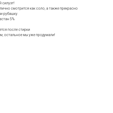
й силуэт!
тлично смотрится как соло, а также прекрасно
и рубашку.
астан 5%
ется после стирки
, остальное мы уже продумали!