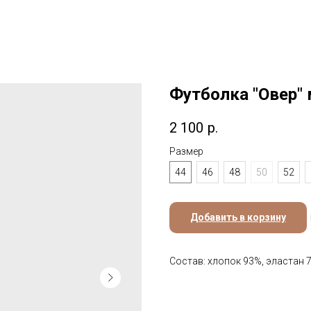
Футболка "Овер"
2 100
р.
Размер
44
46
48
50
52
Добавить в корзину
Состав: хлопок 93%, эластан 