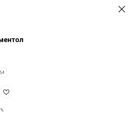
 ментол
54
7%